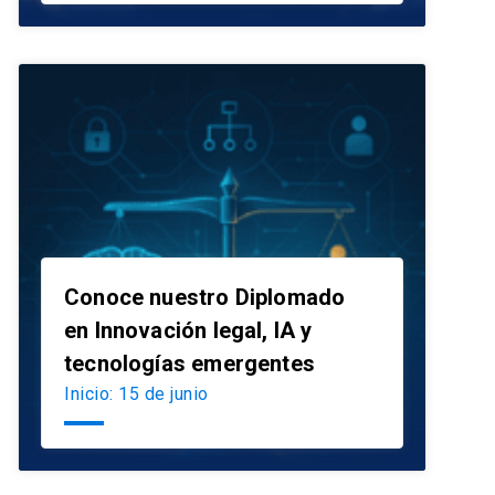
Conoce nuestro Diplomado
en Innovación legal, IA y
launch
tecnologías emergentes
Inicio: 15 de junio