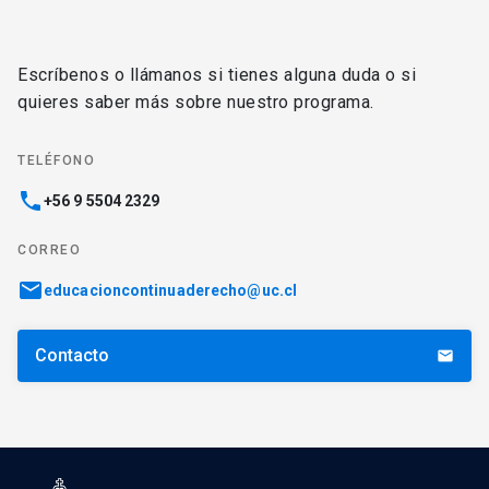
Escríbenos o llámanos si tienes alguna duda o si
quieres saber más sobre nuestro programa.
TELÉFONO
phone
+56 9 5504 2329
CORREO
email
educacioncontinuaderecho@uc.cl
Contacto
email