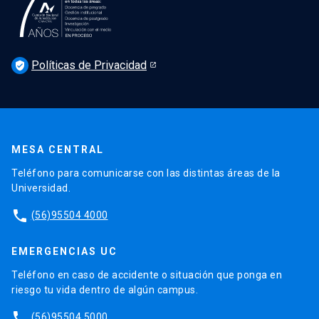
Podcast Derecho UC
Noticias
Derecho UC en los medios
Agenda
Políticas de Privacidad
Newsletter Derecho UC 360
verified_user
Discusión legislativa
Newsletter Educación Continua
MESA CENTRAL
Teléfono para comunicarse con las distintas áreas de la
Universidad.
phone
(56)95504 4000
EMERGENCIAS UC
Teléfono en caso de accidente o situación que ponga en
riesgo tu vida dentro de algún campus.
phone
(56)95504 5000