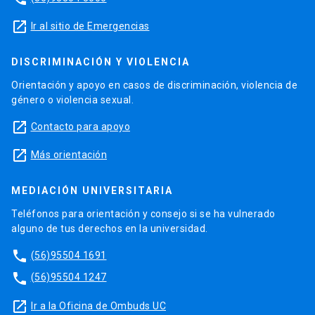
launch
Ir al sitio de Emergencias
DISCRIMINACIÓN Y VIOLENCIA
Orientación y apoyo en casos de discriminación, violencia de
género o violencia sexual.
launch
Contacto para apoyo
launch
Más orientación
MEDIACIÓN UNIVERSITARIA
Teléfonos para orientación y consejo si se ha vulnerado
alguno de tus derechos en la universidad.
phone
(56)95504 1691
phone
(56)95504 1247
launch
Ir a la Oficina de Ombuds UC