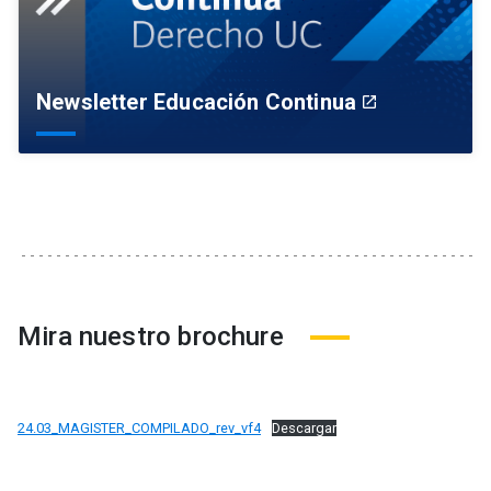
Newsletter Educación Continua
launch
Mira nuestro brochure
24.03_MAGISTER_COMPILADO_rev_vf4
Descargar