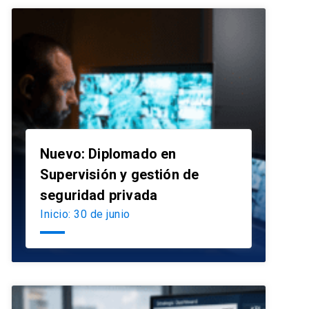
Nuevo: Diplomado en
Supervisión y gestión de
launch
seguridad privada
Inicio: 30 de junio