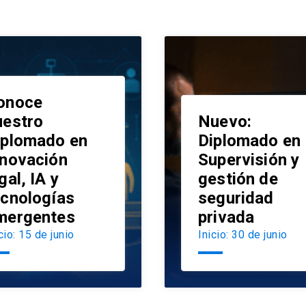
onoce
uestro
Nuevo:
iplomado en
Diplomado en
nnovación
Supervisión y
launch
gal, IA y
gestión de
ecnologías
seguridad
mergentes
privada
cio: 15 de junio
Inicio: 30 de junio