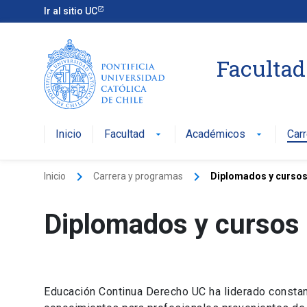
Ir al sitio UC
Facultad
Inicio
Facultad
Académicos
Car
arrow_drop_down
arrow_drop_down
keyboard_arrow_right
keyboard_arrow_right
Inicio
Carrera y programas
Diplomados y cursos
Diplomados y cursos
Educación Continua Derecho UC ha liderado constan