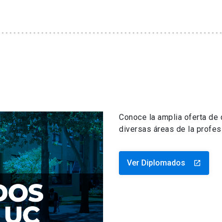
Conoce la amplia oferta de
diversas áreas de la profes
Ver Diplomados
launch