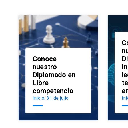
C
n
Conoce
D
nuestro
I
Diplomado en
le
launch
Libre
t
competencia
e
Inicio: 31 de julio
Ini