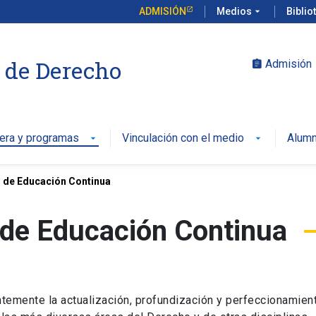
ADMISIÓN
Medios
arrow_drop_down
Biblio
 de Derecho
Admisión
assignment
rera y programas
Vinculación con el medio
Alumn
arrow_drop_down
arrow_drop_down
 de Educación Continua
 de Educación Continua
temente la actualización, profundización y perfeccionamien