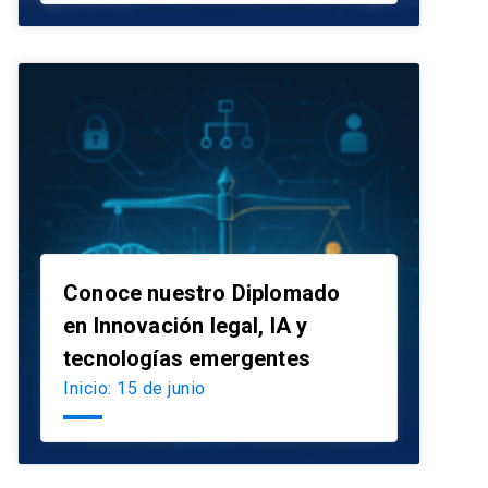
Conoce nuestro Diplomado
en Innovación legal, IA y
launch
tecnologías emergentes
Inicio: 15 de junio