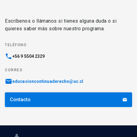
Escríbenos o llámanos si tienes alguna duda o si
quieres saber más sobre nuestro programa.
TELÉFONO
phone
+56 9 5504 2329
CORREO
email
educacioncontinuaderecho@uc.cl
Contacto
email