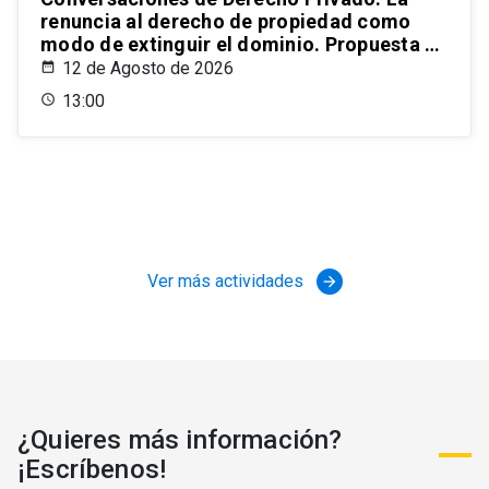
renuncia al derecho de propiedad como
modo de extinguir el dominio. Propuesta de
un estatuto para el ordenamiento civil
12 de Agosto de 2026
chileno
13:00
Ver más actividades
arrow_forward
¿Quieres más información?
¡Escríbenos!