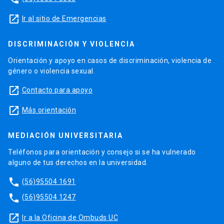
launch
Ir al sitio de Emergencias
DISCRIMINACIÓN Y VIOLENCIA
Orientación y apoyo en casos de discriminación, violencia de
género o violencia sexual.
launch
Contacto para apoyo
launch
Más orientación
MEDIACIÓN UNIVERSITARIA
Teléfonos para orientación y consejo si se ha vulnerado
alguno de tus derechos en la universidad.
phone
(56)95504 1691
phone
(56)95504 1247
launch
Ir a la Oficina de Ombuds UC