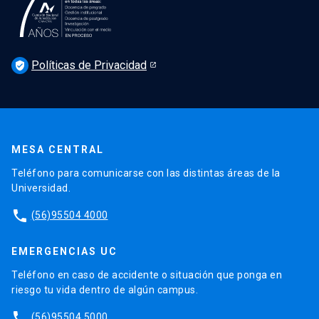
Podcast Derecho UC
Noticias
Derecho UC en los medios
Agenda
Políticas de Privacidad
Newsletter Derecho UC 360
verified_user
Discusión legislativa
Newsletter Educación Continua
MESA CENTRAL
Teléfono para comunicarse con las distintas áreas de la
Universidad.
phone
(56)95504 4000
EMERGENCIAS UC
Teléfono en caso de accidente o situación que ponga en
riesgo tu vida dentro de algún campus.
phone
(56)95504 5000