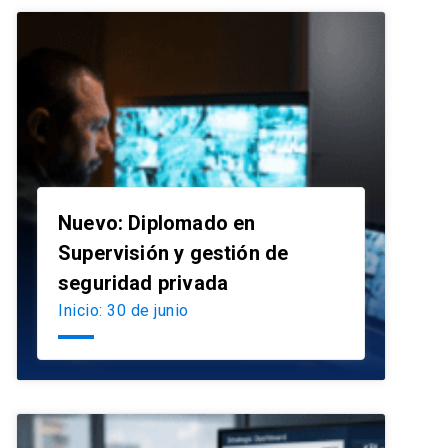
Nuevo: Diplomado en
Supervisión y gestión de
launch
seguridad privada
Inicio: 30 de junio