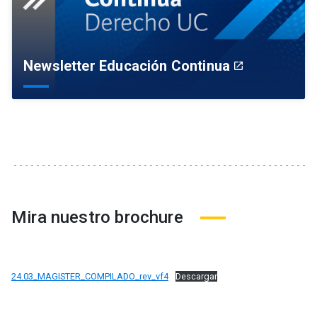
Newsletter Educación Continua
launch
Mira nuestro brochure
24.03_MAGISTER_COMPILADO_rev_vf4
Descargar