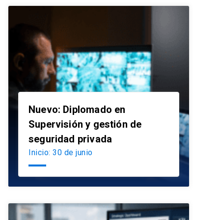
Nuevo: Diplomado en
Supervisión y gestión de
launch
seguridad privada
Inicio: 30 de junio