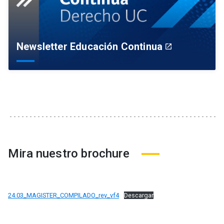
Newsletter Educación Continua
launch
Mira nuestro brochure
24.03_MAGISTER_COMPILADO_rev_vf4
Descargar