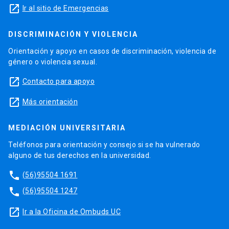
launch
Ir al sitio de Emergencias
DISCRIMINACIÓN Y VIOLENCIA
Orientación y apoyo en casos de discriminación, violencia de
género o violencia sexual.
launch
Contacto para apoyo
launch
Más orientación
MEDIACIÓN UNIVERSITARIA
Teléfonos para orientación y consejo si se ha vulnerado
alguno de tus derechos en la universidad.
phone
(56)95504 1691
phone
(56)95504 1247
launch
Ir a la Oficina de Ombuds UC