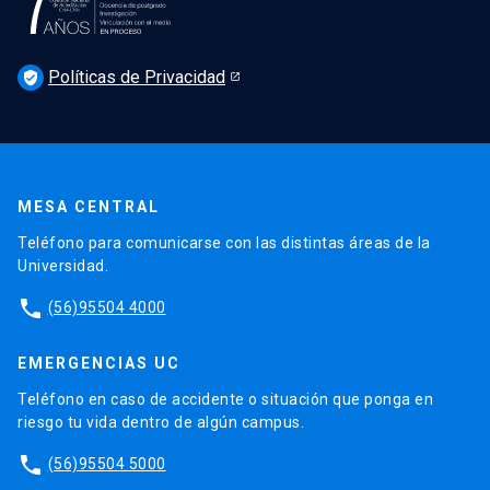
Noticias
Derecho UC en los medios
Agenda
Políticas de Privacidad
Newsletter Derecho UC 360
verified_user
Discusión legislativa
Newsletter Educación Continua
MESA CENTRAL
Teléfono para comunicarse con las distintas áreas de la
Universidad.
phone
(56)95504 4000
EMERGENCIAS UC
Teléfono en caso de accidente o situación que ponga en
riesgo tu vida dentro de algún campus.
phone
(56)95504 5000