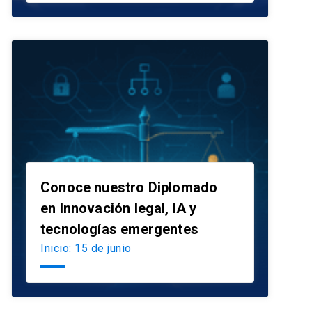
Conoce nuestro Diplomado
en Innovación legal, IA y
launch
tecnologías emergentes
Inicio: 15 de junio