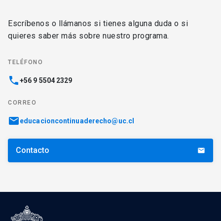
Escríbenos o llámanos si tienes alguna duda o si
quieres saber más sobre nuestro programa.
TELÉFONO
phone
+56 9 5504 2329
CORREO
email
educacioncontinuaderecho@uc.cl
Contacto
email