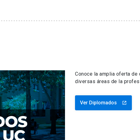
Conoce la amplia oferta de
diversas áreas de la profes
Ver Diplomados
launch