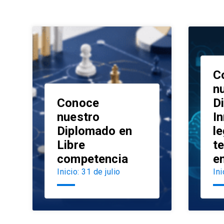
C
n
Conoce
D
nuestro
I
Diplomado en
le
launch
Libre
t
competencia
e
Inicio: 31 de julio
Ini