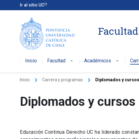
Ir al sitio UC
Facultad
Inicio
Facultad
Académicos
Car
arrow_drop_down
arrow_drop_down
keyboard_arrow_right
keyboard_arrow_right
Inicio
Carrera y programas
Diplomados y cursos
Diplomados y cursos
Educación Continua Derecho UC ha liderado constan