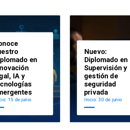
onoce
uestro
Nuevo:
iplomado en
Diplomado en
nnovación
Supervisión y
launch
gal, IA y
gestión de
ecnologías
seguridad
mergentes
privada
cio: 15 de junio
Inicio: 30 de junio