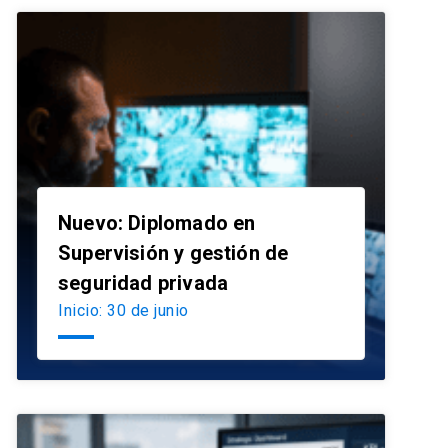
Nuevo: Diplomado en
Supervisión y gestión de
launch
seguridad privada
Inicio: 30 de junio