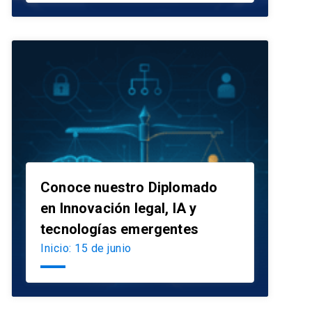
Conoce nuestro Diplomado
en Innovación legal, IA y
launch
tecnologías emergentes
Inicio: 15 de junio