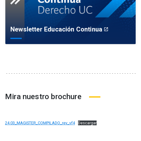
Newsletter Educación Continua
launch
Mira nuestro brochure
24.03_MAGISTER_COMPILADO_rev_vf4
Descargar