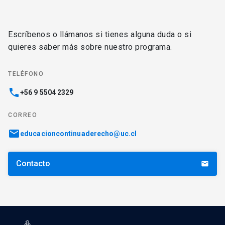
Escríbenos o llámanos si tienes alguna duda o si
quieres saber más sobre nuestro programa.
TELÉFONO
phone
+56 9 5504 2329
CORREO
email
educacioncontinuaderecho@uc.cl
Contacto
email