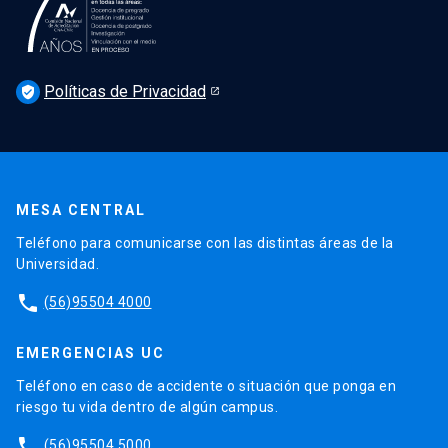
Podcast Derecho UC
Noticias
Derecho UC en los medios
Agenda
Políticas de Privacidad
Newsletter Derecho UC 360
verified_user
Discusión legislativa
Newsletter Educación Continua
MESA CENTRAL
Teléfono para comunicarse con las distintas áreas de la
Universidad.
phone
(56)95504 4000
EMERGENCIAS UC
Teléfono en caso de accidente o situación que ponga en
riesgo tu vida dentro de algún campus.
phone
(56)95504 5000