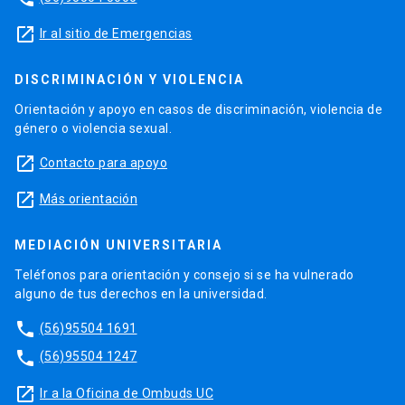
launch
Ir al sitio de Emergencias
DISCRIMINACIÓN Y VIOLENCIA
Orientación y apoyo en casos de discriminación, violencia de
género o violencia sexual.
launch
Contacto para apoyo
launch
Más orientación
MEDIACIÓN UNIVERSITARIA
Teléfonos para orientación y consejo si se ha vulnerado
alguno de tus derechos en la universidad.
phone
(56)95504 1691
phone
(56)95504 1247
launch
Ir a la Oficina de Ombuds UC