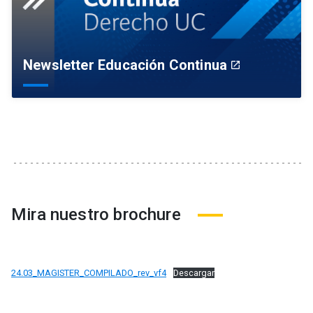
Newsletter Educación Continua
launch
Mira nuestro brochure
24.03_MAGISTER_COMPILADO_rev_vf4
Descargar