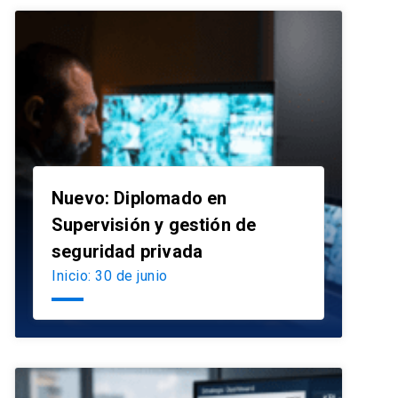
Nuevo: Diplomado en
Supervisión y gestión de
launch
seguridad privada
Inicio: 30 de junio