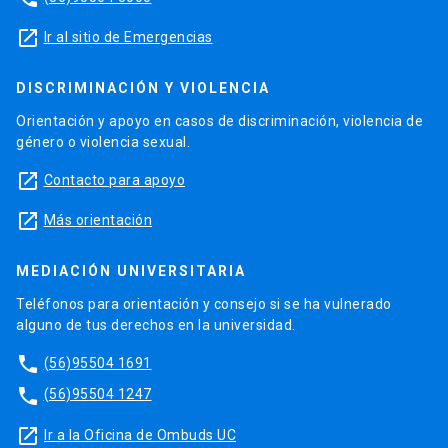
launch
Ir al sitio de Emergencias
DISCRIMINACIÓN Y VIOLENCIA
Orientación y apoyo en casos de discriminación, violencia de
género o violencia sexual.
launch
Contacto para apoyo
launch
Más orientación
MEDIACIÓN UNIVERSITARIA
Teléfonos para orientación y consejo si se ha vulnerado
alguno de tus derechos en la universidad.
phone
(56)95504 1691
phone
(56)95504 1247
launch
Ir a la Oficina de Ombuds UC