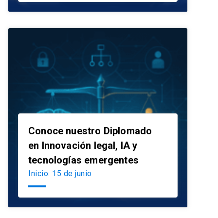
Conoce nuestro Diplomado
en Innovación legal, IA y
launch
tecnologías emergentes
Inicio: 15 de junio