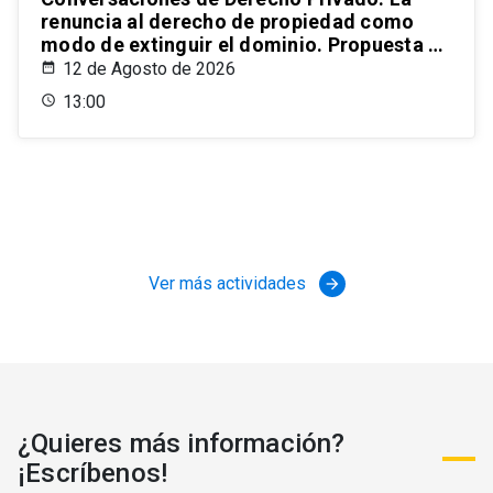
renuncia al derecho de propiedad como
modo de extinguir el dominio. Propuesta de
un estatuto para el ordenamiento civil
12 de Agosto de 2026
chileno
13:00
Ver más actividades
arrow_forward
¿Quieres más información?
¡Escríbenos!