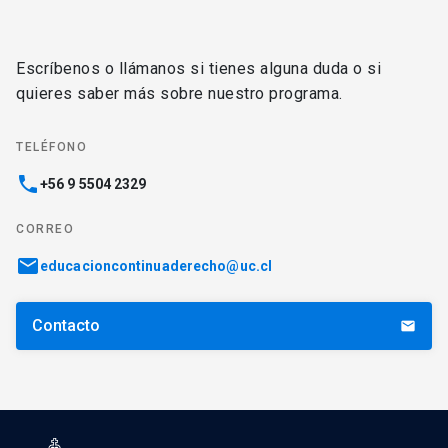
Escríbenos o llámanos si tienes alguna duda o si
quieres saber más sobre nuestro programa.
TELÉFONO
phone
+56 9 5504 2329
CORREO
email
educacioncontinuaderecho@uc.cl
Contacto
email