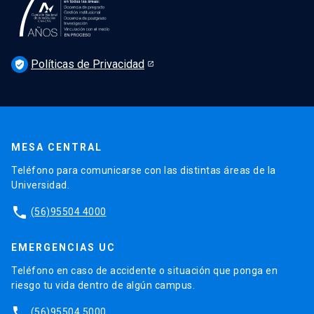
Podcast Derecho UC
Noticias
Derecho UC en los medios
Agenda
Políticas de Privacidad
Newsletter Derecho UC 360
verified_user
Discusión legislativa
Newsletter Educación Continua
MESA CENTRAL
Teléfono para comunicarse con las distintas áreas de la
Universidad.
phone
(56)95504 4000
EMERGENCIAS UC
Teléfono en caso de accidente o situación que ponga en
riesgo tu vida dentro de algún campus.
phone
(56)95504 5000