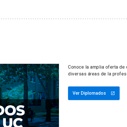
Conoce la amplia oferta de
diversas áreas de la profes
Ver Diplomados
launch