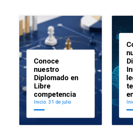
C
n
Conoce
D
nuestro
I
Diplomado en
le
launch
Libre
t
competencia
e
Inicio: 31 de julio
Ini