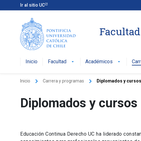
Ir al sitio UC
Facultad
Inicio
Facultad
Académicos
Car
arrow_drop_down
arrow_drop_down
keyboard_arrow_right
keyboard_arrow_right
Inicio
Carrera y programas
Diplomados y cursos
Diplomados y cursos
Educación Continua Derecho UC ha liderado constan