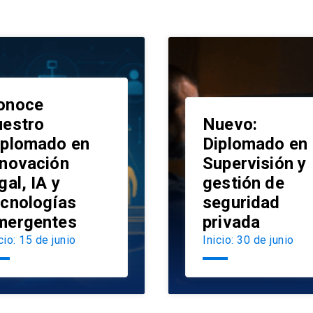
onoce
uestro
Nuevo:
iplomado en
Diplomado en
nnovación
Supervisión y
launch
gal, IA y
gestión de
ecnologías
seguridad
mergentes
privada
cio: 15 de junio
Inicio: 30 de junio