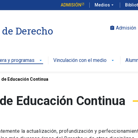
ADMISIÓN
Medios
arrow_drop_down
Biblio
 de Derecho
Admisión
assignment
rera y programas
Vinculación con el medio
Alumn
arrow_drop_down
arrow_drop_down
 de Educación Continua
 de Educación Continua
temente la actualización, profundización y perfeccionamien