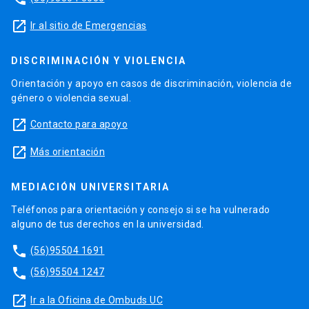
launch
Ir al sitio de Emergencias
DISCRIMINACIÓN Y VIOLENCIA
Orientación y apoyo en casos de discriminación, violencia de
género o violencia sexual.
launch
Contacto para apoyo
launch
Más orientación
MEDIACIÓN UNIVERSITARIA
Teléfonos para orientación y consejo si se ha vulnerado
alguno de tus derechos en la universidad.
phone
(56)95504 1691
phone
(56)95504 1247
launch
Ir a la Oficina de Ombuds UC