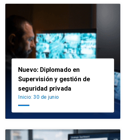
Nuevo: Diplomado en
Supervisión y gestión de
launch
seguridad privada
Inicio: 30 de junio