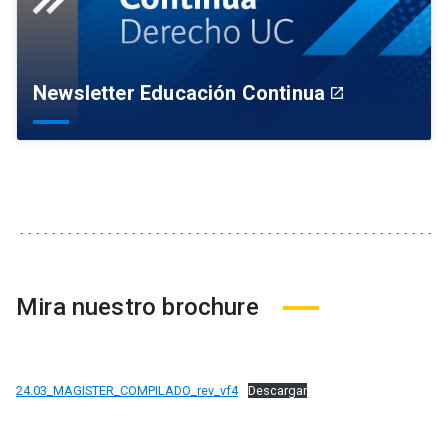
Newsletter Educación Continua
launch
Mira nuestro brochure
24.03_MAGISTER_COMPILADO_rev_vf4
Descargar