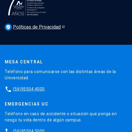
Podcast Derecho UC
Noticias
Derecho UC en los medios
Agenda
Políticas de Privacidad
Newsletter Derecho UC 360
verified_user
Discusión legislativa
Newsletter Educación Continua
MESA CENTRAL
Teléfono para comunicarse con las distintas áreas de la
Universidad.
phone
(56)95504 4000
EMERGENCIAS UC
Teléfono en caso de accidente o situación que ponga en
riesgo tu vida dentro de algún campus.
phone
(56)95504 5000