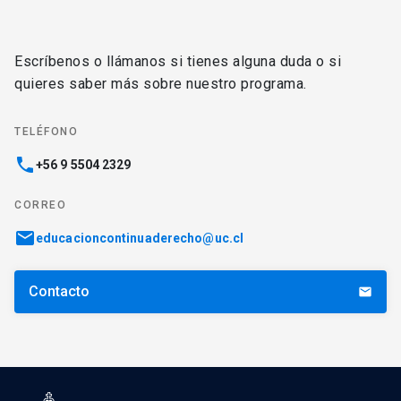
Escríbenos o llámanos si tienes alguna duda o si
quieres saber más sobre nuestro programa.
TELÉFONO
phone
+56 9 5504 2329
CORREO
email
educacioncontinuaderecho@uc.cl
Contacto
email