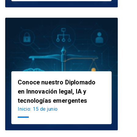
Conoce nuestro Diplomado
en Innovación legal, IA y
launch
tecnologías emergentes
Inicio: 15 de junio