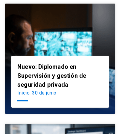
Nuevo: Diplomado en
Supervisión y gestión de
launch
seguridad privada
Inicio: 30 de junio