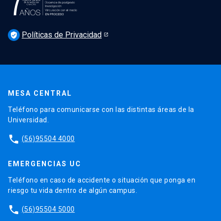
Noticias
Derecho UC en los medios
Agenda
Políticas de Privacidad
Newsletter Derecho UC 360
verified_user
Discusión legislativa
Newsletter Educación Continua
MESA CENTRAL
Teléfono para comunicarse con las distintas áreas de la
Universidad.
phone
(56)95504 4000
EMERGENCIAS UC
Teléfono en caso de accidente o situación que ponga en
riesgo tu vida dentro de algún campus.
phone
(56)95504 5000