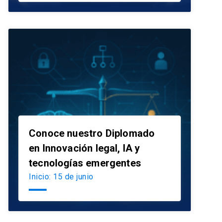
Conoce nuestro Diplomado
en Innovación legal, IA y
launch
tecnologías emergentes
Inicio: 15 de junio