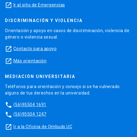
launch
Ir al sitio de Emergencias
DISCRIMINACIÓN Y VIOLENCIA
Orientación y apoyo en casos de discriminación, violencia de
género o violencia sexual.
launch
Contacto para apoyo
launch
Más orientación
MEDIACIÓN UNIVERSITARIA
Teléfonos para orientación y consejo si se ha vulnerado
alguno de tus derechos en la universidad.
phone
(56)95504 1691
phone
(56)95504 1247
launch
Ir a la Oficina de Ombuds UC