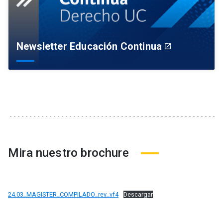
Newsletter Educación Continua
launch
Mira nuestro brochure
24.03_MAGISTER_COMPILADO_rev_vf4
Descargar