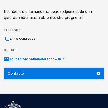
Escríbenos o llámanos si tienes alguna duda o si
quieres saber más sobre nuestro programa.
TELÉFONO
phone
+56 9 5504 2329
CORREO
email
educacioncontinuaderecho@uc.cl
Contacto
email