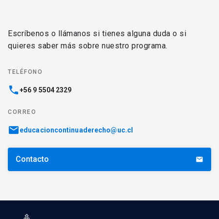
Escríbenos o llámanos si tienes alguna duda o si
quieres saber más sobre nuestro programa.
TELÉFONO
phone
+56 9 5504 2329
CORREO
email
educacioncontinuaderecho@uc.cl
Contacto
email