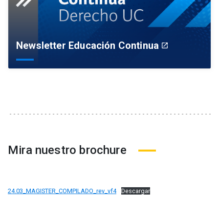
Newsletter Educación Continua
launch
Mira nuestro brochure
24.03_MAGISTER_COMPILADO_rev_vf4
Descargar