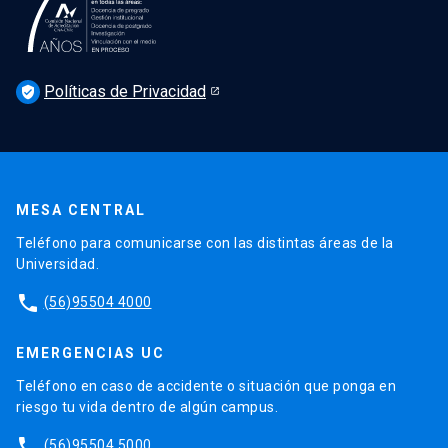
Podcast Derecho UC
Noticias
Derecho UC en los medios
Agenda
Políticas de Privacidad
Newsletter Derecho UC 360
verified_user
Discusión legislativa
Newsletter Educación Continua
MESA CENTRAL
Teléfono para comunicarse con las distintas áreas de la
Universidad.
phone
(56)95504 4000
EMERGENCIAS UC
Teléfono en caso de accidente o situación que ponga en
riesgo tu vida dentro de algún campus.
phone
(56)95504 5000