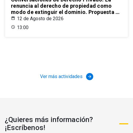
renuncia al derecho de propiedad como
modo de extinguir el dominio. Propuesta de
un estatuto para el ordenamiento civil
12 de Agosto de 2026
chileno
13:00
Ver más actividades
arrow_forward
¿Quieres más información?
¡Escríbenos!