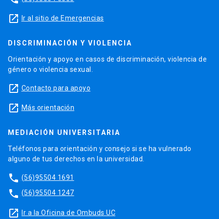
launch
Ir al sitio de Emergencias
DISCRIMINACIÓN Y VIOLENCIA
Orientación y apoyo en casos de discriminación, violencia de
género o violencia sexual.
launch
Contacto para apoyo
launch
Más orientación
MEDIACIÓN UNIVERSITARIA
Teléfonos para orientación y consejo si se ha vulnerado
alguno de tus derechos en la universidad.
phone
(56)95504 1691
phone
(56)95504 1247
launch
Ir a la Oficina de Ombuds UC