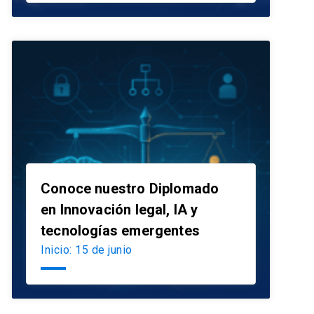
Conoce nuestro Diplomado
en Innovación legal, IA y
launch
tecnologías emergentes
Inicio: 15 de junio