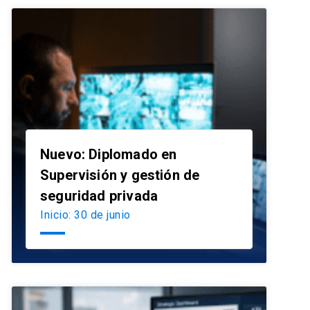
Nuevo: Diplomado en
Supervisión y gestión de
launch
seguridad privada
Inicio: 30 de junio