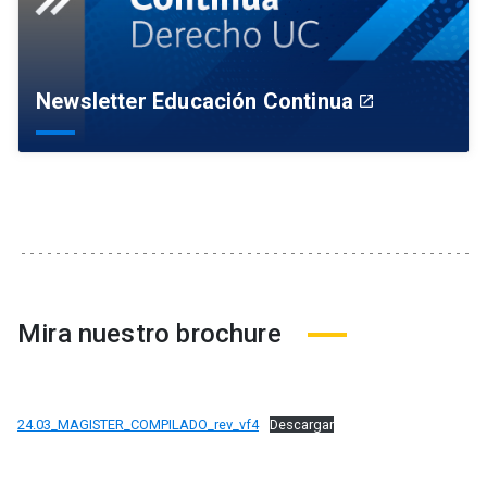
Newsletter Educación Continua
launch
Mira nuestro brochure
24.03_MAGISTER_COMPILADO_rev_vf4
Descargar