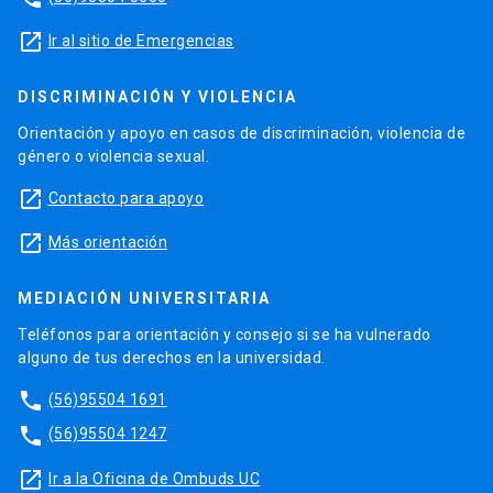
launch
Ir al sitio de Emergencias
DISCRIMINACIÓN Y VIOLENCIA
Orientación y apoyo en casos de discriminación, violencia de
género o violencia sexual.
launch
Contacto para apoyo
launch
Más orientación
MEDIACIÓN UNIVERSITARIA
Teléfonos para orientación y consejo si se ha vulnerado
alguno de tus derechos en la universidad.
phone
(56)95504 1691
phone
(56)95504 1247
launch
Ir a la Oficina de Ombuds UC