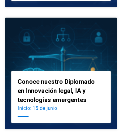
Conoce nuestro Diplomado
en Innovación legal, IA y
launch
tecnologías emergentes
Inicio: 15 de junio