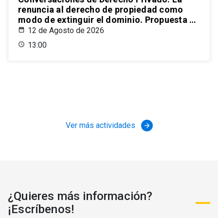
renuncia al derecho de propiedad como
modo de extinguir el dominio. Propuesta de
un estatuto para el ordenamiento civil
12 de Agosto de 2026
chileno
13:00
Ver más actividades
arrow_forward
¿Quieres más información?
¡Escríbenos!