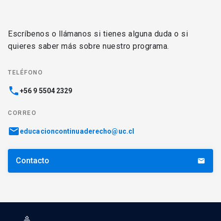
Escríbenos o llámanos si tienes alguna duda o si
quieres saber más sobre nuestro programa.
TELÉFONO
phone
+56 9 5504 2329
CORREO
email
educacioncontinuaderecho@uc.cl
Contacto
email