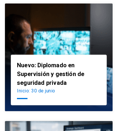
Nuevo: Diplomado en
Supervisión y gestión de
launch
seguridad privada
Inicio: 30 de junio