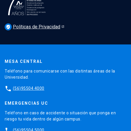
Podcast Derecho UC
Noticias
Derecho UC en los medios
Agenda
Políticas de Privacidad
Newsletter Derecho UC 360
verified_user
Discusión legislativa
Newsletter Educación Continua
MESA CENTRAL
Teléfono para comunicarse con las distintas áreas de la
Universidad.
phone
(56)95504 4000
EMERGENCIAS UC
Teléfono en caso de accidente o situación que ponga en
riesgo tu vida dentro de algún campus.
phone
(56)95504 5000