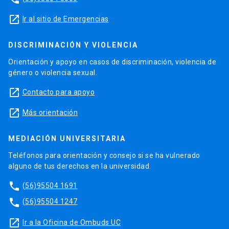
launch
Ir al sitio de Emergencias
DISCRIMINACIÓN Y VIOLENCIA
Orientación y apoyo en casos de discriminación, violencia de
género o violencia sexual.
launch
Contacto para apoyo
launch
Más orientación
MEDIACIÓN UNIVERSITARIA
Teléfonos para orientación y consejo si se ha vulnerado
alguno de tus derechos en la universidad.
phone
(56)95504 1691
phone
(56)95504 1247
launch
Ir a la Oficina de Ombuds UC