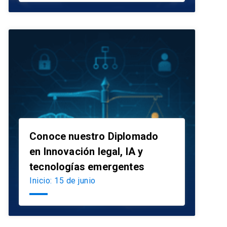
Conoce nuestro Diplomado
en Innovación legal, IA y
launch
tecnologías emergentes
Inicio: 15 de junio