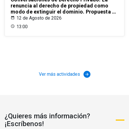
renuncia al derecho de propiedad como
modo de extinguir el dominio. Propuesta de
un estatuto para el ordenamiento civil
12 de Agosto de 2026
chileno
13:00
Ver más actividades
arrow_forward
¿Quieres más información?
¡Escríbenos!