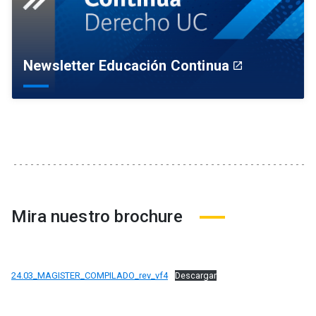
Newsletter Educación Continua
launch
Mira nuestro brochure
24.03_MAGISTER_COMPILADO_rev_vf4
Descargar