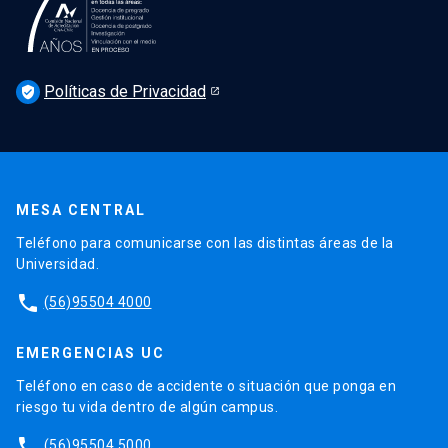
Podcast Derecho UC
Noticias
Derecho UC en los medios
Agenda
Políticas de Privacidad
Newsletter Derecho UC 360
verified_user
Discusión legislativa
Newsletter Educación Continua
MESA CENTRAL
Teléfono para comunicarse con las distintas áreas de la
Universidad.
phone
(56)95504 4000
EMERGENCIAS UC
Teléfono en caso de accidente o situación que ponga en
riesgo tu vida dentro de algún campus.
phone
(56)95504 5000