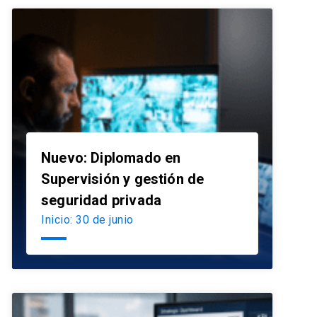
Nuevo: Diplomado en
Supervisión y gestión de
launch
seguridad privada
Inicio: 30 de junio