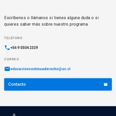
Escríbenos o llámanos si tienes alguna duda o si
quieres saber más sobre nuestro programa.
TELÉFONO
phone
+56 9 5504 2329
CORREO
email
educacioncontinuaderecho@uc.cl
Contacto
email