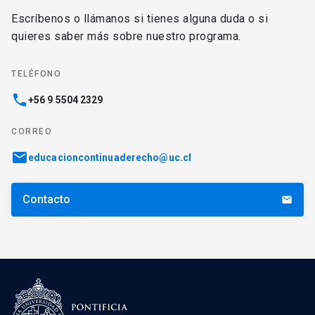
Escríbenos o llámanos si tienes alguna duda o si
quieres saber más sobre nuestro programa.
TELÉFONO
phone
+56 9 5504 2329
CORREO
email
educacioncontinuaderecho@uc.cl
Contacto
email