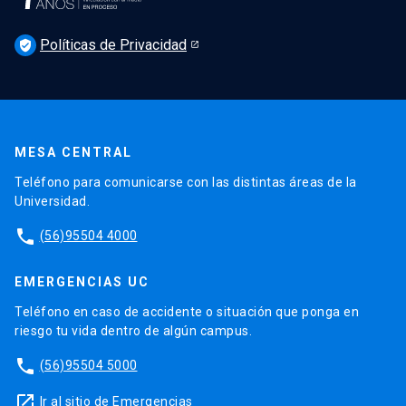
Agenda
Políticas de Privacidad
Newsletter Derecho UC 360
verified_user
Discusión legislativa
Newsletter Educación Continua
MESA CENTRAL
Teléfono para comunicarse con las distintas áreas de la
Universidad.
phone
(56)95504 4000
EMERGENCIAS UC
Teléfono en caso de accidente o situación que ponga en
riesgo tu vida dentro de algún campus.
phone
(56)95504 5000
launch
Ir al sitio de Emergencias