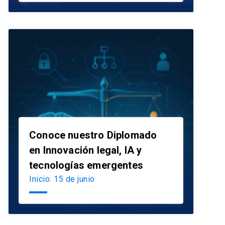
Conoce nuestro Diplomado
en Innovación legal, IA y
launch
tecnologías emergentes
Inicio: 15 de junio