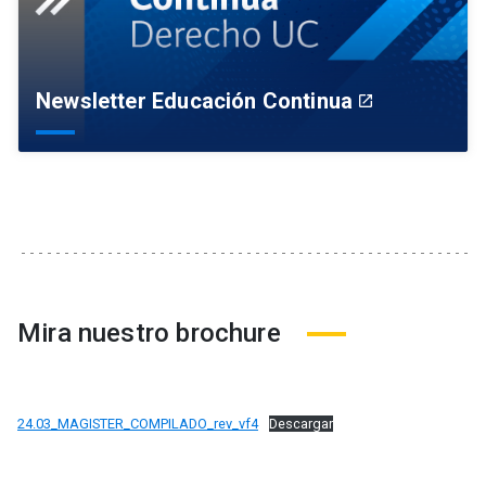
Newsletter Educación Continua
launch
Mira nuestro brochure
24.03_MAGISTER_COMPILADO_rev_vf4
Descargar