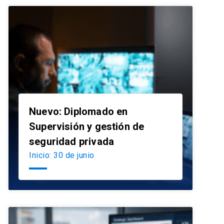
Nuevo: Diplomado en
Supervisión y gestión de
launch
seguridad privada
Inicio: 30 de junio