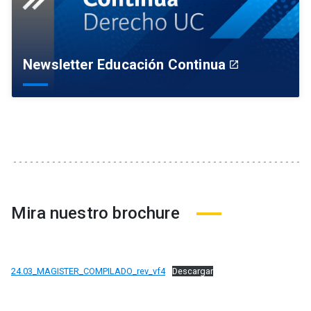
Newsletter Educación Continua
launch
Mira nuestro brochure
24.03_MAGISTER_COMPILADO_rev_vf4
Descargar