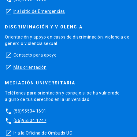
launch
Ir al sitio de Emergencias
DISCRIMINACIÓN Y VIOLENCIA
Orientación y apoyo en casos de discriminación, violencia de
género o violencia sexual.
launch
Contacto para apoyo
launch
Más orientación
MEDIACIÓN UNIVERSITARIA
Teléfonos para orientación y consejo si se ha vulnerado
alguno de tus derechos en la universidad.
phone
(56)95504 1691
phone
(56)95504 1247
launch
Ir a la Oficina de Ombuds UC