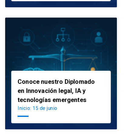
Conoce nuestro Diplomado
en Innovación legal, IA y
launch
tecnologías emergentes
Inicio: 15 de junio