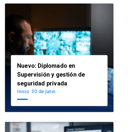
Nuevo: Diplomado en
Supervisión y gestión de
launch
seguridad privada
Inicio: 30 de junio