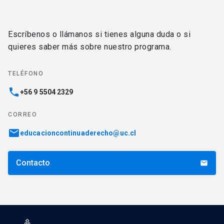
Escríbenos o llámanos si tienes alguna duda o si
quieres saber más sobre nuestro programa.
TELÉFONO
phone
+56 9 5504 2329
CORREO
email
educacioncontinuaderecho@uc.cl
Contacto
email