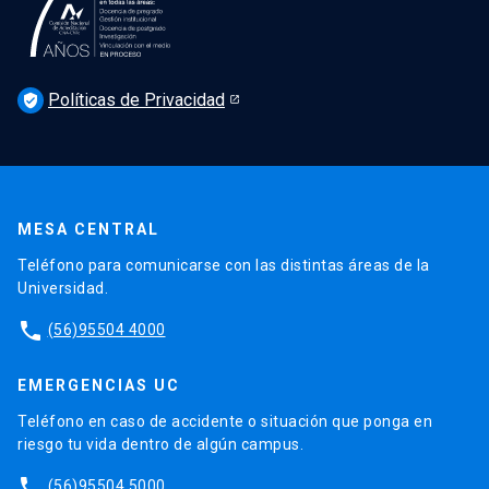
Podcast Derecho UC
Noticias
Derecho UC en los medios
Agenda
Políticas de Privacidad
Newsletter Derecho UC 360
verified_user
Discusión legislativa
Newsletter Educación Continua
MESA CENTRAL
Teléfono para comunicarse con las distintas áreas de la
Universidad.
phone
(56)95504 4000
EMERGENCIAS UC
Teléfono en caso de accidente o situación que ponga en
riesgo tu vida dentro de algún campus.
phone
(56)95504 5000