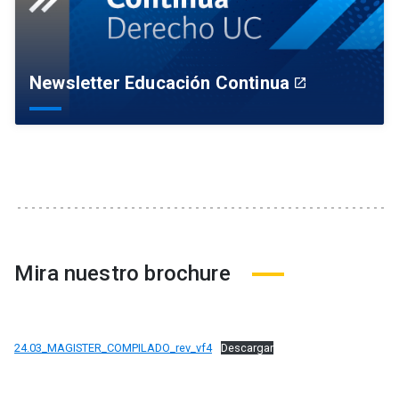
Newsletter Educación Continua
launch
Mira nuestro brochure
24.03_MAGISTER_COMPILADO_rev_vf4
Descargar