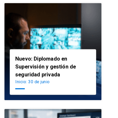
Nuevo: Diplomado en
Supervisión y gestión de
launch
seguridad privada
Inicio: 30 de junio