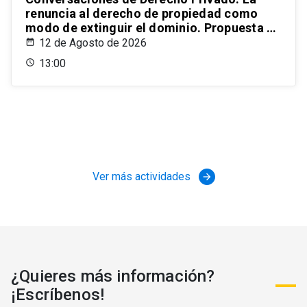
renuncia al derecho de propiedad como
modo de extinguir el dominio. Propuesta de
un estatuto para el ordenamiento civil
12 de Agosto de 2026
chileno
13:00
Ver más actividades
arrow_forward
¿Quieres más información?
¡Escríbenos!