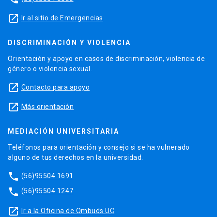
launch
Ir al sitio de Emergencias
DISCRIMINACIÓN Y VIOLENCIA
Orientación y apoyo en casos de discriminación, violencia de
género o violencia sexual.
launch
Contacto para apoyo
launch
Más orientación
MEDIACIÓN UNIVERSITARIA
Teléfonos para orientación y consejo si se ha vulnerado
alguno de tus derechos en la universidad.
phone
(56)95504 1691
phone
(56)95504 1247
launch
Ir a la Oficina de Ombuds UC