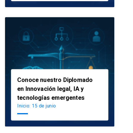
Conoce nuestro Diplomado
en Innovación legal, IA y
launch
tecnologías emergentes
Inicio: 15 de junio