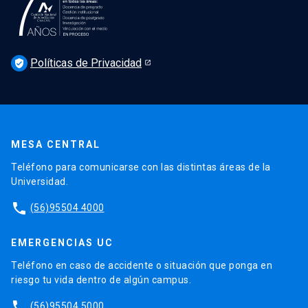
Podcast Derecho UC
Noticias
Derecho UC en los medios
Agenda
Políticas de Privacidad
Newsletter Derecho UC 360
verified_user
Discusión legislativa
Newsletter Educación Continua
MESA CENTRAL
Teléfono para comunicarse con las distintas áreas de la
Universidad.
phone
(56)95504 4000
EMERGENCIAS UC
Teléfono en caso de accidente o situación que ponga en
riesgo tu vida dentro de algún campus.
phone
(56)95504 5000