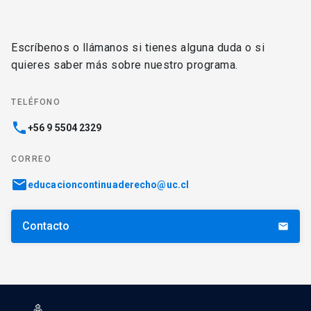
Escríbenos o llámanos si tienes alguna duda o si
quieres saber más sobre nuestro programa.
TELÉFONO
phone
+56 9 5504 2329
CORREO
email
educacioncontinuaderecho@uc.cl
Contacto
email