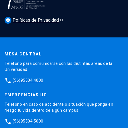
Noticias
Derecho UC en los medios
Agenda
Políticas de Privacidad
Newsletter Derecho UC 360
verified_user
Discusión legislativa
Newsletter Educación Continua
MESA CENTRAL
Teléfono para comunicarse con las distintas áreas de la
Universidad.
phone
(56)95504 4000
EMERGENCIAS UC
Teléfono en caso de accidente o situación que ponga en
riesgo tu vida dentro de algún campus.
phone
(56)95504 5000