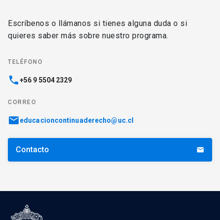
Escríbenos o llámanos si tienes alguna duda o si
quieres saber más sobre nuestro programa.
TELÉFONO
phone
+56 9 5504 2329
CORREO
email
educacioncontinuaderecho@uc.cl
Contacto
email