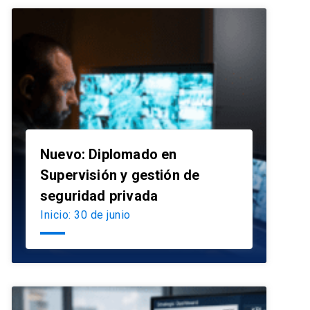
Nuevo: Diplomado en
Supervisión y gestión de
launch
seguridad privada
Inicio: 30 de junio