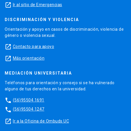
launch
Ir al sitio de Emergencias
DISCRIMINACIÓN Y VIOLENCIA
Orientación y apoyo en casos de discriminación, violencia de
género o violencia sexual.
launch
Contacto para apoyo
launch
Más orientación
MEDIACIÓN UNIVERSITARIA
Teléfonos para orientación y consejo si se ha vulnerado
alguno de tus derechos en la universidad.
phone
(56)95504 1691
phone
(56)95504 1247
launch
Ir a la Oficina de Ombuds UC