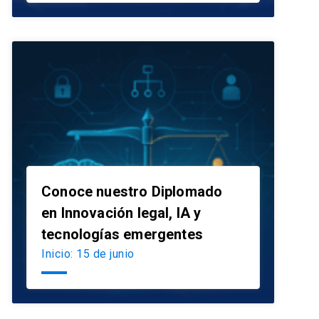
Conoce nuestro Diplomado
en Innovación legal, IA y
launch
tecnologías emergentes
Inicio: 15 de junio