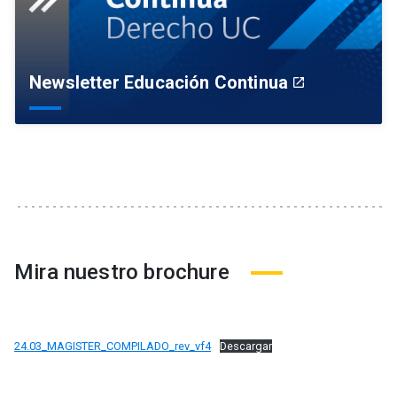
Newsletter Educación Continua
launch
Mira nuestro brochure
24.03_MAGISTER_COMPILADO_rev_vf4
Descargar