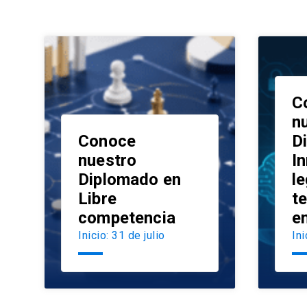
C
n
Conoce
D
nuestro
I
Diplomado en
le
launch
Libre
t
competencia
e
Inicio: 31 de julio
Ini