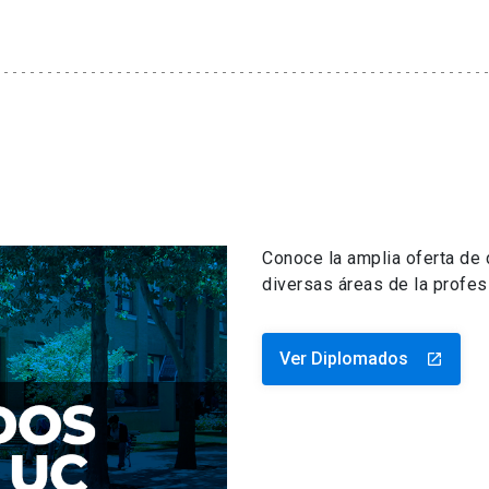
Conoce la amplia oferta de
diversas áreas de la profes
Ver Diplomados
launch