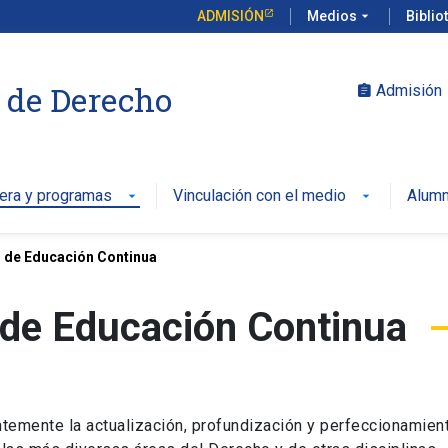
ADMISIÓN
Medios
arrow_drop_down
Biblio
 de Derecho
Admisión
assignment
rera y programas
Vinculación con el medio
Alumn
arrow_drop_down
arrow_drop_down
 de Educación Continua
 de Educación Continua
temente la actualización, profundización y perfeccionamien