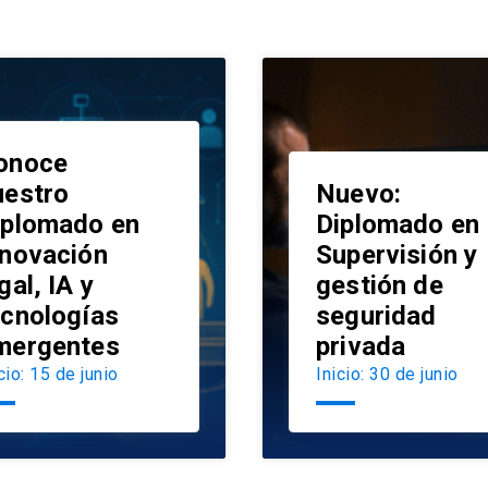
onoce
uestro
Nuevo:
iplomado en
Diplomado en
nnovación
Supervisión y
launch
gal, IA y
gestión de
ecnologías
seguridad
mergentes
privada
cio: 15 de junio
Inicio: 30 de junio