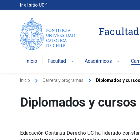
Ir al sitio UC
Facultad
Inicio
Facultad
Académicos
Car
arrow_drop_down
arrow_drop_down
keyboard_arrow_right
keyboard_arrow_right
Inicio
Carrera y programas
Diplomados y cursos
Diplomados y cursos
Educación Continua Derecho UC ha liderado constan