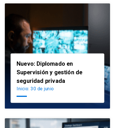
Nuevo: Diplomado en
Supervisión y gestión de
launch
seguridad privada
Inicio: 30 de junio