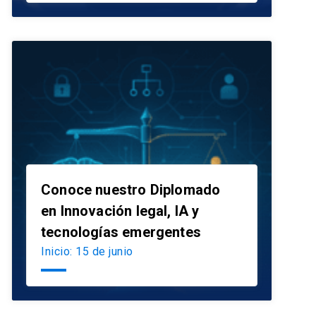
Conoce nuestro Diplomado
en Innovación legal, IA y
launch
tecnologías emergentes
Inicio: 15 de junio