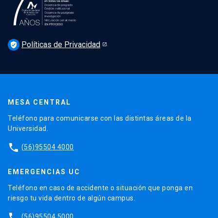
Podcast Derecho UC
Noticias
Derecho UC en los medios
Agenda
Políticas de Privacidad
Newsletter Derecho UC 360
verified_user
Discusión legislativa
Newsletter Educación Continua
MESA CENTRAL
Teléfono para comunicarse con las distintas áreas de la
Universidad.
phone
(56)95504 4000
EMERGENCIAS UC
Teléfono en caso de accidente o situación que ponga en
riesgo tu vida dentro de algún campus.
phone
(56)95504 5000