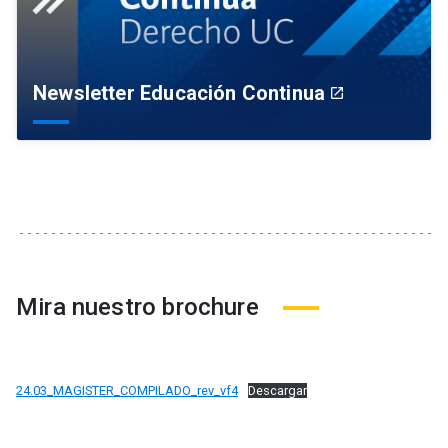
Newsletter Educación Continua
launch
Mira nuestro brochure
24.03_MAGISTER_COMPILADO_rev_vf4
Descargar