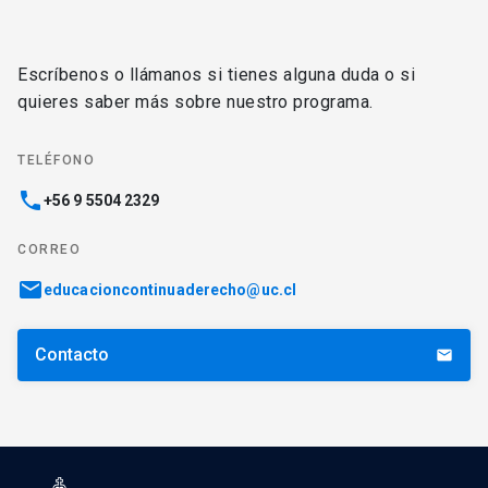
Escríbenos o llámanos si tienes alguna duda o si
quieres saber más sobre nuestro programa.
TELÉFONO
phone
+56 9 5504 2329
CORREO
email
educacioncontinuaderecho@uc.cl
Contacto
email