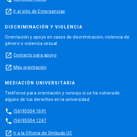
launch
Ir al sitio de Emergencias
DISCRIMINACIÓN Y VIOLENCIA
Orientación y apoyo en casos de discriminación, violencia de
género o violencia sexual.
launch
Contacto para apoyo
launch
Más orientación
MEDIACIÓN UNIVERSITARIA
Teléfonos para orientación y consejo si se ha vulnerado
alguno de tus derechos en la universidad.
phone
(56)95504 1691
phone
(56)95504 1247
launch
Ir a la Oficina de Ombuds UC