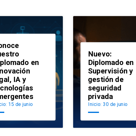
onoce
uestro
Nuevo:
iplomado en
Diplomado en
nnovación
Supervisión y
launch
gal, IA y
gestión de
ecnologías
seguridad
mergentes
privada
cio: 15 de junio
Inicio: 30 de junio