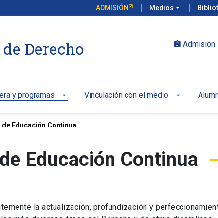
ADMISIÓN
Medios
arrow_drop_down
Biblio
 de Derecho
Admisión
assignment
rera y programas
Vinculación con el medio
Alumn
arrow_drop_down
arrow_drop_down
 de Educación Continua
 de Educación Continua
temente la actualización, profundización y perfeccionamien