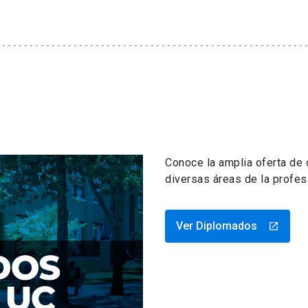
Conoce la amplia oferta de
diversas áreas de la profes
Ver Diplomados
launch