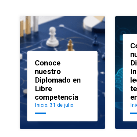
C
n
Conoce
D
nuestro
I
Diplomado en
le
launch
Libre
t
competencia
e
Inicio: 31 de julio
Ini