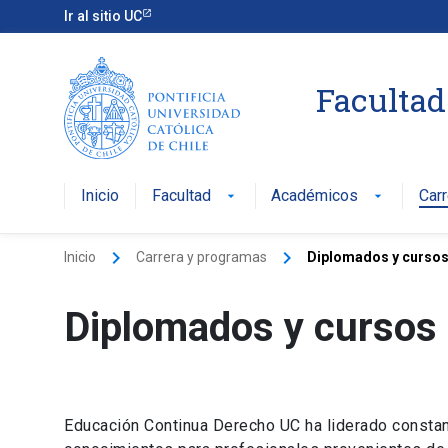
Ir al sitio UC
Facultad
Inicio
Facultad
Académicos
Car
arrow_drop_down
arrow_drop_down
keyboard_arrow_right
keyboard_arrow_right
Inicio
Carrera y programas
Diplomados y cursos
Diplomados y cursos
Educación Continua Derecho UC ha liderado constan