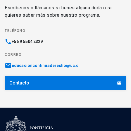
Escríbenos o llámanos si tienes alguna duda o si
quieres saber más sobre nuestro programa.
TELÉFONO
phone
+56 9 5504 2329
CORREO
email
educacioncontinuaderecho@uc.cl
Contacto
email