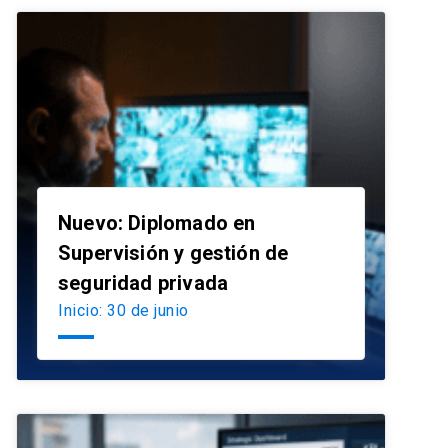
Nuevo: Diplomado en
Supervisión y gestión de
launch
seguridad privada
Inicio: 30 de junio