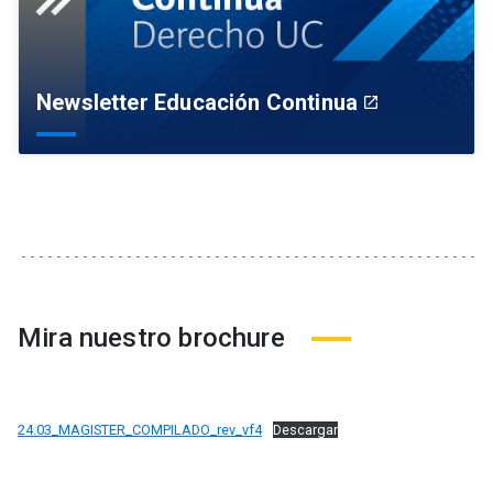
Newsletter Educación Continua
launch
Mira nuestro brochure
24.03_MAGISTER_COMPILADO_rev_vf4
Descargar