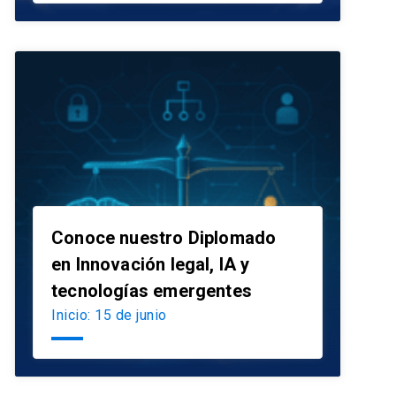
Conoce nuestro Diplomado
en Innovación legal, IA y
launch
tecnologías emergentes
Inicio: 15 de junio