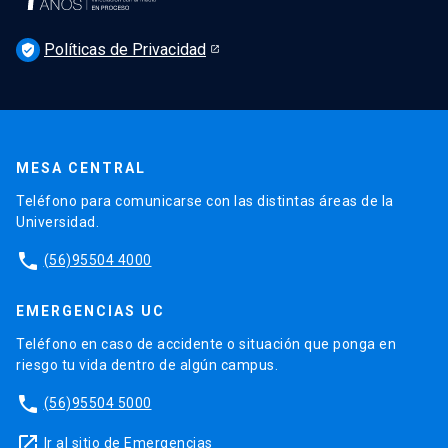
Agenda
Políticas de Privacidad
Newsletter Derecho UC 360
verified_user
Discusión legislativa
Newsletter Educación Continua
MESA CENTRAL
Teléfono para comunicarse con las distintas áreas de la
Universidad.
phone
(56)95504 4000
EMERGENCIAS UC
Teléfono en caso de accidente o situación que ponga en
riesgo tu vida dentro de algún campus.
phone
(56)95504 5000
launch
Ir al sitio de Emergencias