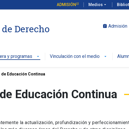
ADMISIÓN
Medios
arrow_drop_down
Biblio
 de Derecho
Admisión
assignment
rera y programas
Vinculación con el medio
Alumn
arrow_drop_down
arrow_drop_down
 de Educación Continua
 de Educación Continua
temente la actualización, profundización y perfeccionamien