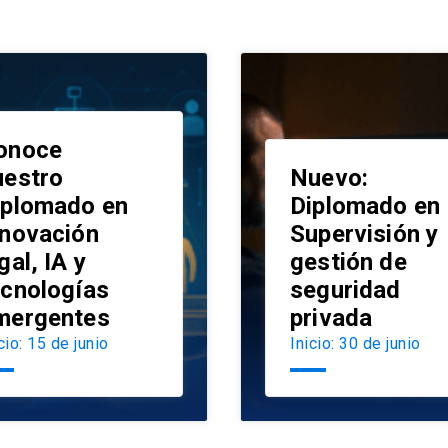
onoce
uestro
Nuevo:
iplomado en
Diplomado en
nnovación
Supervisión y
launch
gal, IA y
gestión de
ecnologías
seguridad
mergentes
privada
cio: 15 de junio
Inicio: 30 de junio