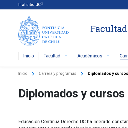
Ir al sitio UC
Facultad
Inicio
Facultad
Académicos
Car
arrow_drop_down
arrow_drop_down
keyboard_arrow_right
keyboard_arrow_right
Inicio
Carrera y programas
Diplomados y cursos
Diplomados y cursos
Educación Continua Derecho UC ha liderado constan