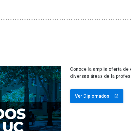
Conoce la amplia oferta de
diversas áreas de la profes
Ver Diplomados
launch