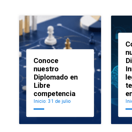
C
n
Conoce
D
nuestro
I
Diplomado en
le
launch
Libre
t
competencia
e
Inicio: 31 de julio
Ini