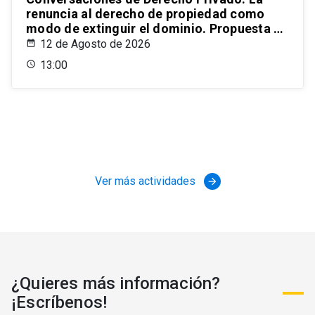
renuncia al derecho de propiedad como
modo de extinguir el dominio. Propuesta de
un estatuto para el ordenamiento civil
12 de Agosto de 2026
chileno
13:00
Ver más actividades
arrow_forward
¿Quieres más información?
¡Escríbenos!