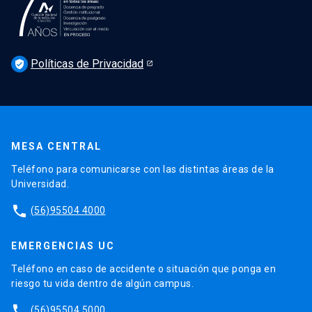
Podcast Derecho UC
Noticias
Derecho UC en los medios
Agenda
Políticas de Privacidad
Newsletter Derecho UC 360
verified_user
Discusión legislativa
Newsletter Educación Continua
MESA CENTRAL
Teléfono para comunicarse con las distintas áreas de la
Universidad.
phone
(56)95504 4000
EMERGENCIAS UC
Teléfono en caso de accidente o situación que ponga en
riesgo tu vida dentro de algún campus.
phone
(56)95504 5000