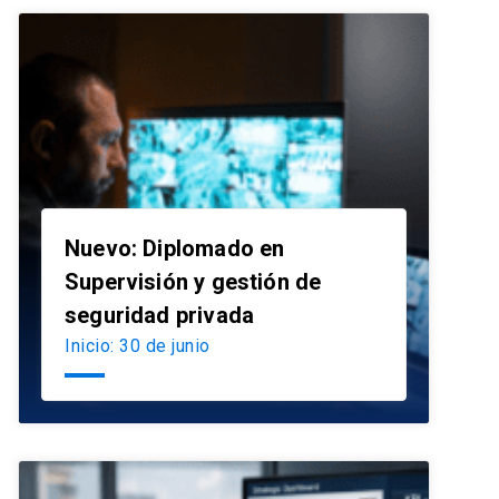
Nuevo: Diplomado en
Supervisión y gestión de
launch
seguridad privada
Inicio: 30 de junio