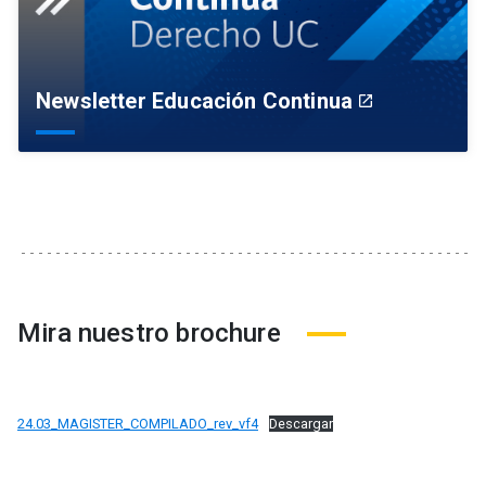
Newsletter Educación Continua
launch
Mira nuestro brochure
24.03_MAGISTER_COMPILADO_rev_vf4
Descargar