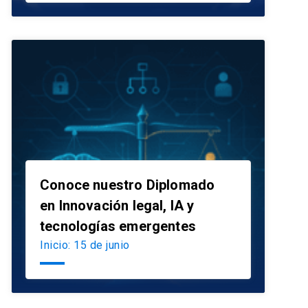
Conoce nuestro Diplomado
en Innovación legal, IA y
launch
tecnologías emergentes
Inicio: 15 de junio