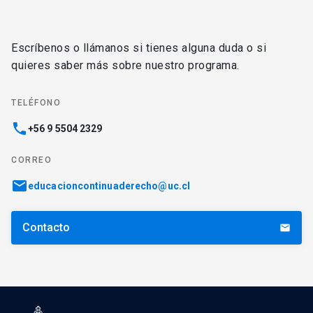
Escríbenos o llámanos si tienes alguna duda o si
quieres saber más sobre nuestro programa.
TELÉFONO
phone
+56 9 5504 2329
CORREO
email
educacioncontinuaderecho@uc.cl
Contacto
email