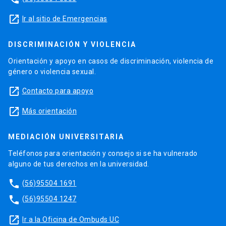
launch
Ir al sitio de Emergencias
DISCRIMINACIÓN Y VIOLENCIA
Orientación y apoyo en casos de discriminación, violencia de
género o violencia sexual.
launch
Contacto para apoyo
launch
Más orientación
MEDIACIÓN UNIVERSITARIA
Teléfonos para orientación y consejo si se ha vulnerado
alguno de tus derechos en la universidad.
phone
(56)95504 1691
phone
(56)95504 1247
launch
Ir a la Oficina de Ombuds UC