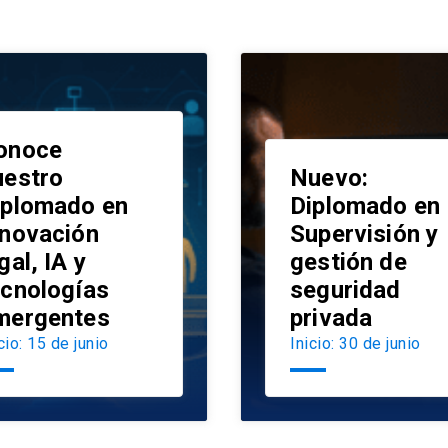
onoce
uestro
Nuevo:
iplomado en
Diplomado en
nnovación
Supervisión y
launch
gal, IA y
gestión de
ecnologías
seguridad
mergentes
privada
cio: 15 de junio
Inicio: 30 de junio