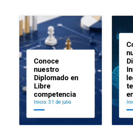
C
n
Conoce
D
nuestro
I
Diplomado en
le
launch
Libre
t
competencia
e
Inicio: 31 de julio
Ini