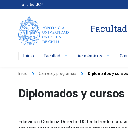
Ir al sitio UC
Facultad
Inicio
Facultad
Académicos
Car
arrow_drop_down
arrow_drop_down
keyboard_arrow_right
keyboard_arrow_right
Inicio
Carrera y programas
Diplomados y cursos
Diplomados y cursos
Educación Continua Derecho UC ha liderado constan