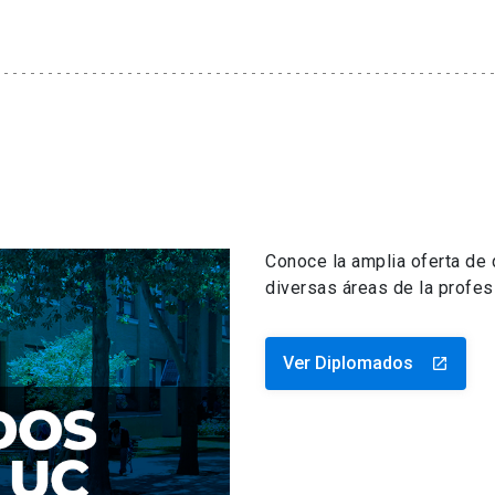
Conoce la amplia oferta de
diversas áreas de la profes
Ver Diplomados
launch