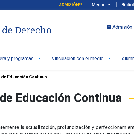
ADMISIÓN
Medios
arrow_drop_down
Biblio
 de Derecho
Admisión
assignment
rera y programas
Vinculación con el medio
Alumn
arrow_drop_down
arrow_drop_down
 de Educación Continua
 de Educación Continua
temente la actualización, profundización y perfeccionamien