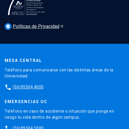
Podcast Derecho UC
Noticias
Derecho UC en los medios
Agenda
Políticas de Privacidad
Newsletter Derecho UC 360
verified_user
Discusión legislativa
Newsletter Educación Continua
MESA CENTRAL
Teléfono para comunicarse con las distintas áreas de la
Universidad.
phone
(56)95504 4000
EMERGENCIAS UC
Teléfono en caso de accidente o situación que ponga en
riesgo tu vida dentro de algún campus.
phone
(56)95504 5000