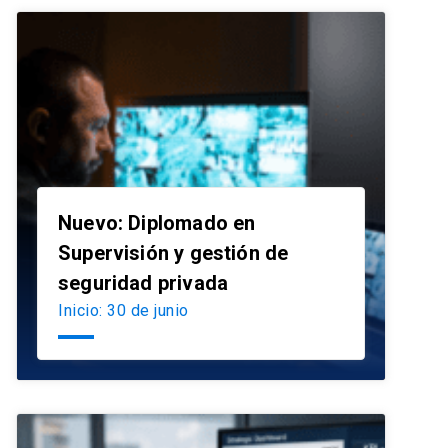
Nuevo: Diplomado en
Supervisión y gestión de
launch
seguridad privada
Inicio: 30 de junio