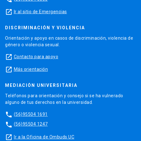
launch
Ir al sitio de Emergencias
DISCRIMINACIÓN Y VIOLENCIA
Orientación y apoyo en casos de discriminación, violencia de
género o violencia sexual.
launch
Contacto para apoyo
launch
Más orientación
MEDIACIÓN UNIVERSITARIA
Teléfonos para orientación y consejo si se ha vulnerado
alguno de tus derechos en la universidad.
phone
(56)95504 1691
phone
(56)95504 1247
launch
Ir a la Oficina de Ombuds UC