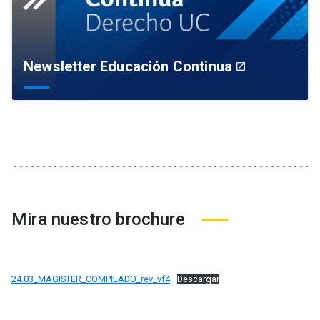
Newsletter Educación Continua
launch
Mira nuestro brochure
24.03_MAGISTER_COMPILADO_rev_vf4
Descargar