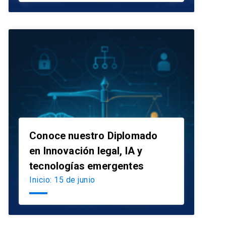
Conoce nuestro Diplomado
en Innovación legal, IA y
launch
tecnologías emergentes
Inicio: 15 de junio