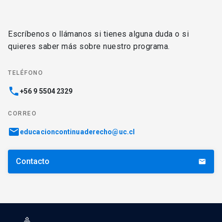
Escríbenos o llámanos si tienes alguna duda o si
quieres saber más sobre nuestro programa.
TELÉFONO
phone
+56 9 5504 2329
CORREO
email
educacioncontinuaderecho@uc.cl
Contacto
email