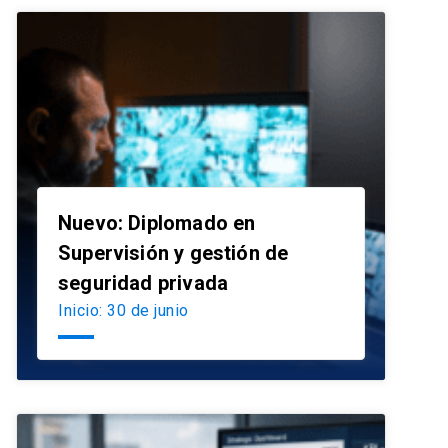
Nuevo: Diplomado en
Supervisión y gestión de
launch
seguridad privada
Inicio: 30 de junio