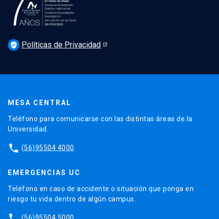
Podcast Derecho UC
Noticias
Derecho UC en los medios
Agenda
Políticas de Privacidad
Newsletter Derecho UC 360
verified_user
Discusión legislativa
Newsletter Educación Continua
MESA CENTRAL
Teléfono para comunicarse con las distintas áreas de la
Universidad.
phone
(56)95504 4000
EMERGENCIAS UC
Teléfono en caso de accidente o situación que ponga en
riesgo tu vida dentro de algún campus.
phone
(56)95504 5000