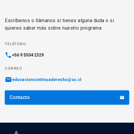
Escríbenos o llámanos si tienes alguna duda o si
quieres saber más sobre nuestro programa.
TELÉFONO
phone
+56 9 5504 2329
CORREO
email
educacioncontinuaderecho@uc.cl
Contacto
email