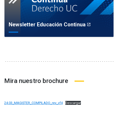
Newsletter Educación Continua
launch
Mira nuestro brochure
24.03_MAGISTER_COMPILADO_rev_vf4
Descargar