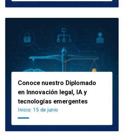
Conoce nuestro Diplomado
en Innovación legal, IA y
launch
tecnologías emergentes
Inicio: 15 de junio