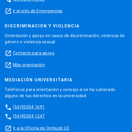
launch
Ir al sitio de Emergencias
DISCRIMINACIÓN Y VIOLENCIA
Orientación y apoyo en casos de discriminación, violencia de
género o violencia sexual.
launch
Contacto para apoyo
launch
Más orientación
MEDIACIÓN UNIVERSITARIA
Teléfonos para orientación y consejo si se ha vulnerado
alguno de tus derechos en la universidad.
phone
(56)95504 1691
phone
(56)95504 1247
launch
Ir a la Oficina de Ombuds UC