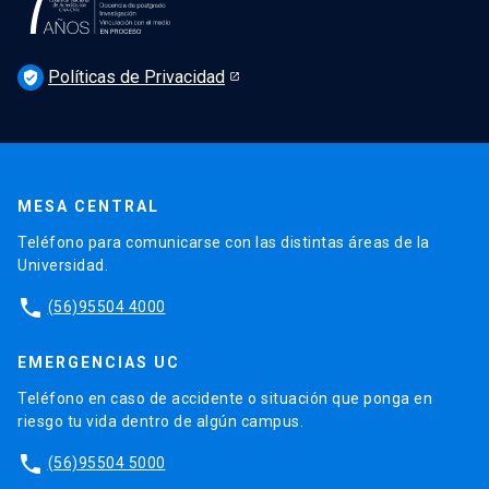
Noticias
Derecho UC en los medios
Agenda
Políticas de Privacidad
Newsletter Derecho UC 360
verified_user
Discusión legislativa
Newsletter Educación Continua
MESA CENTRAL
Teléfono para comunicarse con las distintas áreas de la
Universidad.
phone
(56)95504 4000
EMERGENCIAS UC
Teléfono en caso de accidente o situación que ponga en
riesgo tu vida dentro de algún campus.
phone
(56)95504 5000