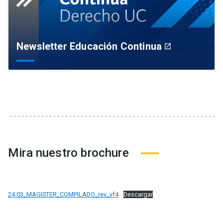
Newsletter Educación Continua
launch
Mira nuestro brochure
24.03_MAGISTER_COMPILADO_rev_vf4
Descargar