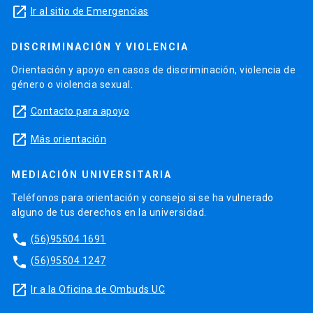
launch
Ir al sitio de Emergencias
DISCRIMINACIÓN Y VIOLENCIA
Orientación y apoyo en casos de discriminación, violencia de
género o violencia sexual.
launch
Contacto para apoyo
launch
Más orientación
MEDIACIÓN UNIVERSITARIA
Teléfonos para orientación y consejo si se ha vulnerado
alguno de tus derechos en la universidad.
phone
(56)95504 1691
phone
(56)95504 1247
launch
Ir a la Oficina de Ombuds UC