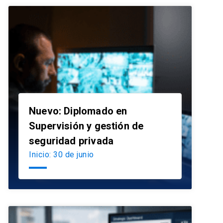
Nuevo: Diplomado en
Supervisión y gestión de
launch
seguridad privada
Inicio: 30 de junio