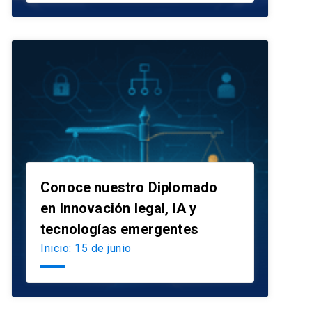
Conoce nuestro Diplomado
en Innovación legal, IA y
launch
tecnologías emergentes
Inicio: 15 de junio