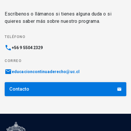
Escríbenos o llámanos si tienes alguna duda o si
quieres saber más sobre nuestro programa.
TELÉFONO
phone
+56 9 5504 2329
CORREO
email
educacioncontinuaderecho@uc.cl
Contacto
email