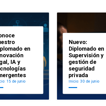
onoce
uestro
Nuevo:
iplomado en
Diplomado en
nnovación
Supervisión y
launch
gal, IA y
gestión de
ecnologías
seguridad
mergentes
privada
cio: 15 de junio
Inicio: 30 de junio