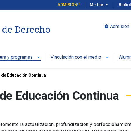
ADMISIÓN
Medios
arrow_drop_down
Biblio
 de Derecho
Admisión
assignment
rera y programas
Vinculación con el medio
Alumn
arrow_drop_down
arrow_drop_down
 de Educación Continua
 de Educación Continua
temente la actualización, profundización y perfeccionamien