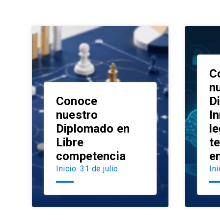
C
n
Conoce
D
nuestro
I
Diplomado en
le
launch
Libre
t
competencia
e
Inicio: 31 de julio
Ini