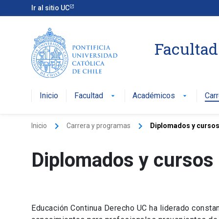
Ir al sitio UC
Facultad
Inicio
Facultad
Académicos
Car
arrow_drop_down
arrow_drop_down
keyboard_arrow_right
keyboard_arrow_right
Inicio
Carrera y programas
Diplomados y cursos
Diplomados y cursos
Educación Continua Derecho UC ha liderado constan