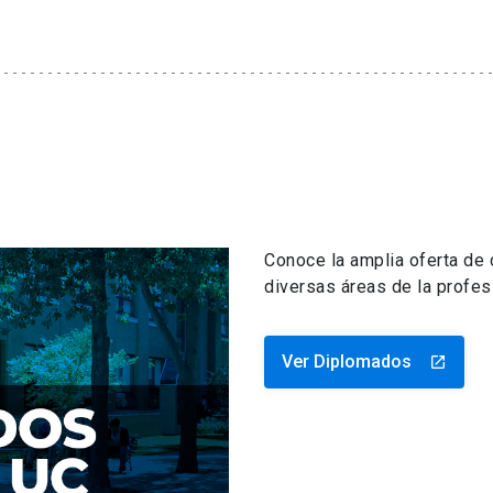
Conoce la amplia oferta de
diversas áreas de la profes
Ver Diplomados
launch